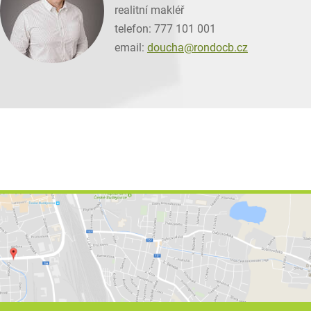
realitní makléř
telefon: 777 101 001
email:
doucha@
rondocb.cz