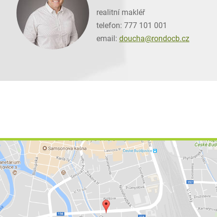
realitní makléř
telefon: 777 101 001
email:
doucha@
rondocb.cz