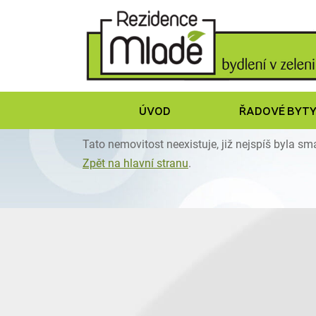
ÚVOD
ŘADOVÉ BYT
Tato nemovitost neexistuje, již nejspíš byla s
Zpět na hlavní stranu
.