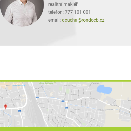
realitní makléř
telefon: 777 101 001
email:
doucha@
rondocb.cz