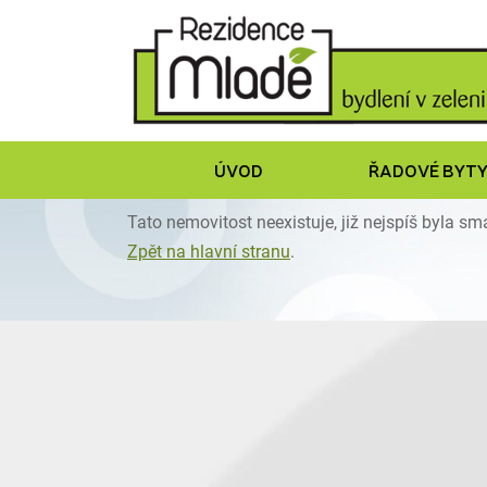
ÚVOD
ŘADOVÉ BYT
Tato nemovitost neexistuje, již nejspíš byla s
Zpět na hlavní stranu
.