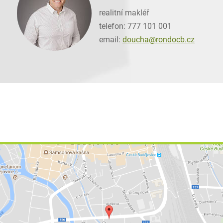
realitní makléř
telefon: 777 101 001
email:
doucha@
rondocb.cz