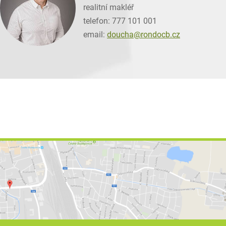
realitní makléř
telefon: 777 101 001
email:
doucha@
rondocb.cz