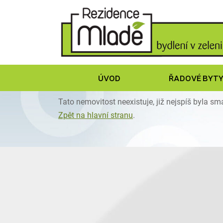
ÚVOD
ŘADOVÉ BYT
Tato nemovitost neexistuje, již nejspíš byla s
Zpět na hlavní stranu
.