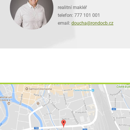
realitní makléř
telefon: 777 101 001
email:
doucha@
rondocb.cz